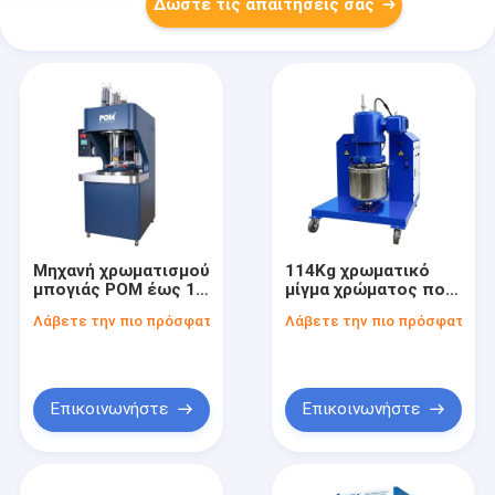
Δώστε τις απαιτήσεις σας
Μηχανή χρωματισμού
114Kg χρωματικό
μπογιάς POM έως 16
μίγμα χρώματος που
χρώματα 220V
χρησιμοποιεί POM
Λάβετε την πιο πρόσφατη τιμή
Λάβετε την πιο πρόσφατη τι
Επαγγελματικό
για βελτιωμένη
αυτοματοποιημένο
μηχανική αντοχή και
σύστημα για ακριβή
ανάμειξη χρωμάτων
φόρμουλα χρώματος
στην επαγγελματική
μπογιάς
παραγωγή χρώματος
Επικοινωνήστε
Επικοινωνήστε