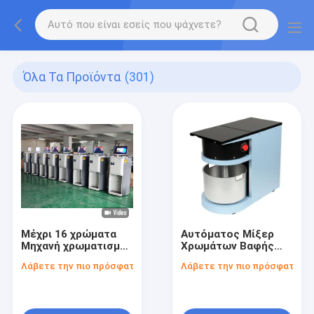
Όλα Τα Προϊόντα
(301)
Μέχρι 16 χρώματα
Αυτόματος Μίξερ
Μηχανή χρωματισμού
Χρωμάτων Βαφής
με αυτόματο έλεγχο
220V Εξοπλισμός
Λάβετε την πιο πρόσφατη τιμή
Λάβετε την πιο πρόσφατη τι
POM εξαρτήματα
Ανάμειξης Βαφής
ακριβές σύστημα
Σχεδιασμένος για
διανομής χρώματος
Ακριβή Αντιστοίχιση
Χρωμάτων και Ομαλή