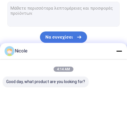
Διανομέας χρωστικών ουσιών χρωμάτων
Αυτόματος διανομέας χρωμάτων
Χειρωνακτικός διανομέας χρωμάτων
Να συνεχίσει
Αυτόματος αναμίκτης χρωμάτων
Nicole
Χειρωνακτικός αναμίκτης χρωμάτων
Οι Κατηγορίες Μας
Αυτόματος δονητής χρωμάτων στερέωσης
4:14 AM
Χρωστικές ουσίες βαψίματος χρωμάτων
Good day, what product are you looking for?
Χρώμα Tinter γαλακτώματος
Μηχανή βαψίματος
μηχανή μίξης
μηχανή δονητ
χρωμάτων
χρωμάτων
χρωμάτων