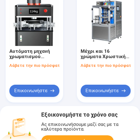
Αυτόματη μηχανή
Μέχρι και 16
χρωματισμού
χρώματα Χρωστική
χρώματος που
αναμεικτική μηχανή
Λάβετε την πιο πρόσφατη τιμή
Λάβετε την πιο πρόσφατη τι
ενσωματώνει 114
Συστημα αυτόματης
κιλά βάρους και
ανάμειξης για ακριβή
εξαρτήματα POM
ανάμειξη χρωμάτων
βελτιστοποιημένα
σε βιομηχανικές
για συνεπή
εφαρμογές
Επικοινωνήστε
Επικοινωνήστε
παραγωγή χρώματος
χρώματος
Εξοικονομήστε το χρόνο σας
Ας επικοινωνήσουμε μαζί σας με τα
καλύτερα προϊόντα.