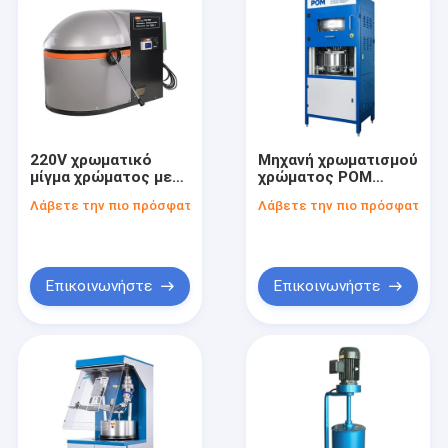
220V χρωματικό
Μηχανή χρωματισμού
μίγμα χρώματος με
χρώματος POM
κατασκευή υλικού
Αυτοματοποιημένη
Λάβετε την πιο πρόσφατη τιμή
Λάβετε την πιο πρόσφατη τι
POM Κατάλληλο για
τεχνολογία έως και
βιομηχανική
16 χρώματα Ιδανική
ανάμειξη χρωμάτων
για εξορθολογισμένη
και ακριβή φόρμουλα
διαδικασία
χρώματος
κατασκευής
Επικοινωνήστε
Επικοινωνήστε
χρώματος
Σπίτι
Προϊόντα
Βίντεο