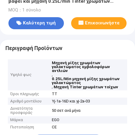
βάφει και μηχανή 0.25L/min Tinter χρωμάτων
τοίχων μηχανών μίξης
MOQ：1 σύνολο
Καλύτερη τιμή
Επικοινωνήστε
Περιγραφή Προϊόντων
Μηχανή μίξης χρωμάτων
γαλακτώματος εμβολοφόρων
αντλιών
Υψηλό φως
,
0.25L/Min μηχανή μίξης χρωμάτων
γαλακτώματος
,
Μηχανή Tinter χρωμάτων τοίχων
Όροι πληρωμής
TT
Αριθμό μοντέλου
Yj-1a-16D και yj-2a-03
Δυνατότητα
50 σετ ανά μήνα
προσφοράς
Μάρκα
EGO
Πιστοποίηση
CE