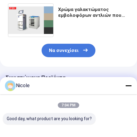
Χρώμα γαλακτώματος
εμβολοφόρων αντλιών που
βάφει και μηχανή 0.25L/min
Tinter χρωμάτων τοίχων
μηχανών μίξης
Να συνεχίσει
Συνιστώμενα Προϊόντα
Nicole
7:04 PM
Good day, what product are you looking for?