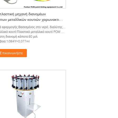
λαστική μηχανή διανομέων
των μεταλλικών κουτιών χειρωνακτική
ν καθολική χρωστική ουσία
αρμογής:Βασισμένος στο νερό, διαλύτης που βασίζονται, καθολική χρωστική ουσία
λικό κουτί:Πλαστικό μεταλλικό κουτί POM σε 2.0L
στη διανομή κάποτε:60 μιλ.
βεια:1/384Y≈0,077ml
Επικοινωνήστε