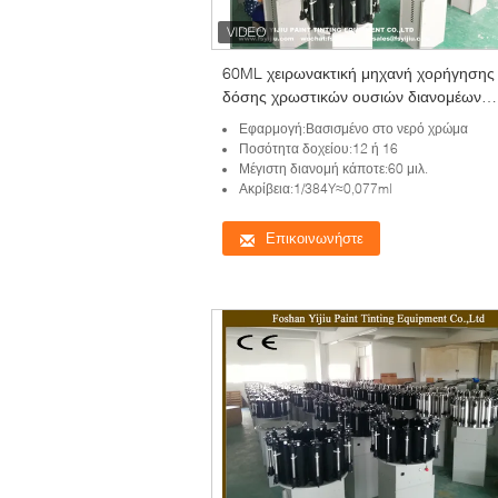
60ML χειρωνακτική μηχανή χορήγησης
δόσης χρωστικών ουσιών διανομέων
χρωμάτων με τον ταραχοποιό
Εφαρμογή:Βασισμένο στο νερό χρώμα
Ποσότητα δοχείου:12 ή 16
Μέγιστη διανομή κάποτε:60 μιλ.
Ακρίβεια:1/384Y≈0,077ml
Επικοινωνήστε