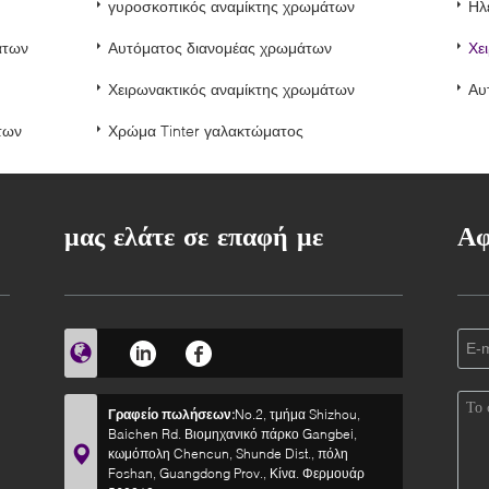
γυροσκοπικός αναμίκτης χρωμάτων
Ηλ
άτων
Αυτόματος διανομέας χρωμάτων
Χε
Χειρωνακτικός αναμίκτης χρωμάτων
Αυ
των
Χρώμα Tinter γαλακτώματος
μας ελάτε σε επαφή με
Αφ
Γραφείο πωλήσεων:
No.2, τμήμα Shizhou,
Baichen Rd. Βιομηχανικό πάρκο Gangbei,
κωμόπολη Chencun, Shunde Dist., πόλη
Foshan, Guangdong Prov., Κίνα. Φερμουάρ