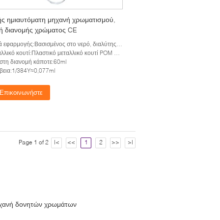
ής ημιαυτόματη μηχανή χρωματισμού,
ή διανομής χρώματος CE
αρμογής:Βασισμένος στο νερό, διαλύτης που βασίζονται, καθολική χρωστική ουσία
λικό κουτί:Πλαστικό μεταλλικό κουτί POM σε 2.0L
στη διανομή κάποτε:60ml
βεια:1/384Y≈0,077ml
Επικοινωνήστε
Page 1 of 2
|<
<<
1
2
>>
>|
χανή δονητών χρωμάτων