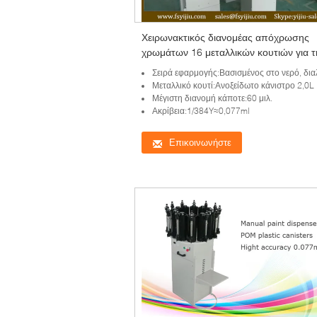
Χειρωνακτικός διανομέας απόχρωσης
χρωμάτων 16 μεταλλικών κουτιών για τ
βασισμένη στο νερό χρωστική ουσία
Σειρά εφαρμογής:Βασισμένος στο νερό, διαλύτης που βασίζονται, καθολική χρωσ
Μεταλλικό κουτί:Ανοξείδωτο κάνιστρο 2,0L
Μέγιστη διανομή κάποτε:60 μιλ.
Ακρίβεια:1/384Y≈0,077ml
Επικοινωνήστε