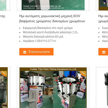
 της
Ημι αυτόματη χειρωνακτική μηχανή 60W
Ημι α
βαψίματος χρώματος διανομέων χρωμάτων
χρωμά
χειρων
Εφαρμογή:Βασισμένο στο νερό χρώμα
Σειρά
Μεταλλικό κουτί:Ανοξείδωτο κάνιστρο 2,0L
Μετα
Μέγιστη διανομή κάποτε:60 μιλ.
Μέγι
Ακρίβεια:1/384Y≈0,077ml
Ακρί
Επικοινωνήστε