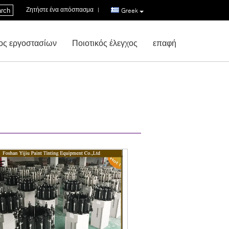
Ζητήστε ένα απόσπασμα
|
rch
Greek
ος εργοστασίων
Ποιοτικός έλεγχος
επαφή