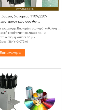
υτόματος διανομέας 110V/220V
των χρωστικών ουσιών
ακτικός με τη διπλή αντλία
 εφαρμογής:Βασισμένη στο νερό, καθολική χρωστική ουσία
λλικό κουτί:πλαστικό δοχείο σε 2,0L
στη διανομή κάποτε:60 μιλ.
βεια:1/384Y≈0,077ml
Επικοινωνήστε