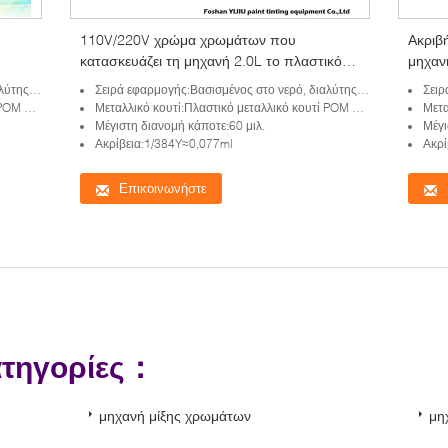
110V/220V χρώμα χρωμάτων που
Ακριβ
κατασκευάζει τη μηχανή 2.0L το πλαστικό
μηχαν
ς
μεταλλικό κουτί χειρωνακτικός διανομέας
τική ουσία
Σειρά εφαρμογής:Βασισμένος στο νερό, διαλύτης που βασίζονται, καθολική χρωστική ουσία
Σειρά εφ
απόχρωσης
 2.0L
Μεταλλικό κουτί:Πλαστικό μεταλλικό κουτί POM σε 2.0L
Μεταλ
Μέγιστη διανομή κάποτε:60 μιλ.
Μέγι
Ακρίβεια:1/384Y≈0,077ml
Ακρί
Επικοινωνήστε
ατηγορίες：
μηχανή μίξης χρωμάτων
μη