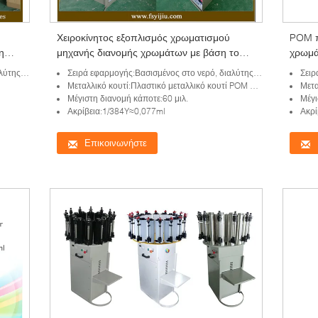
Χειροκίνητος εξοπλισμός χρωματισμού
POM π
η
μηχανής διανομής χρωμάτων με βάση το
χρωμά
νερό
για τη
τική ουσία
Σειρά εφαρμογής:Βασισμένος στο νερό, διαλύτης που βασίζονται, καθολική χρωστική ουσία
Σειρά εφ
Μεταλλικό κουτί:Πλαστικό μεταλλικό κουτί POM σε 2.0L
Μεταλ
Μέγιστη διανομή κάποτε:60 μιλ.
Μέγι
Ακρίβεια:1/384Y≈0,077ml
Ακρί
Επικοινωνήστε