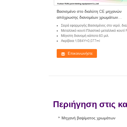
Βασισμένο στο διαλύτη CE μηχανών
απόχρωσης διανομέων χρωμάτων
χρωμάτων χειρωνακτικό με τις κεραμικέ
Σειρά εφαρμογής:Βασισμένος στο νερό, διαλύτης που βασίζονται, καθολική χρωσ
βαλβίδες
Μεταλλικό κουτί:Πλαστικό μεταλλικό κουτί POM σε
Μέγιστη διανομή κάποτε:60 μιλ.
Ακρίβεια:1/384Y≈0,077ml
Επικοινωνήστε
Περιήγηση στις κ
Μηχανή βαψίματος χρωμάτων