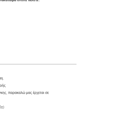
ση.
ροής
γκης, παρακαλώ μας έρχεται σε
Oz)