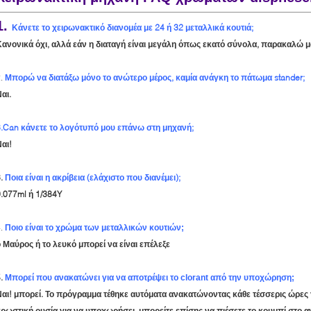
1.
Κάνετε το χειρωνακτικό διανομέα με 24 ή 32 μεταλλικά κουτιά;
Κανονικά όχι, αλλά εάν η διαταγή είναι μεγάλη όπως εκατό σύνολα, παρακαλώ μ
2.
Μπορώ να διατάξω μόνο το ανώτερο μέρος, καμία ανάγκη το πάτωμα stander;
αι.
3.Can κάνετε το λογότυπό μου επάνω στη μηχανή;
αι!
3.
Ποια είναι η ακρίβεια (ελάχιστο που διανέμει);
.077ml ή 1/384Y
4.
Ποιο είναι το χρώμα των μεταλλικών κουτιών;
 Μαύρος ή το λευκό μπορεί να είναι επέλεξε
5.
Μπορεί που ανακατώνει για να αποτρέψει το clorant από την υποχώρηση;
αι! μπορεί. Το πρόγραμμα τέθηκε αυτόματα ανακατώνοντας κάθε τέσσερις ώρες γ
ρωστική ουσία για να υποχωρήσει, μπορείτε επίσης να πιέσετε το κουμπί στο 