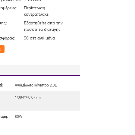
ομέρειες:
Περίπτωση
κοντραπλακέ
σης:
Εξαρτηθείτε από την
ποσότητα διαταγής
σφοράς:
50 σετ ανά μήνα
α
ί:
Ανοξείδωτο κάνιστρο 2,0L
1/384Y≈0,077ml
ναμη:
60W