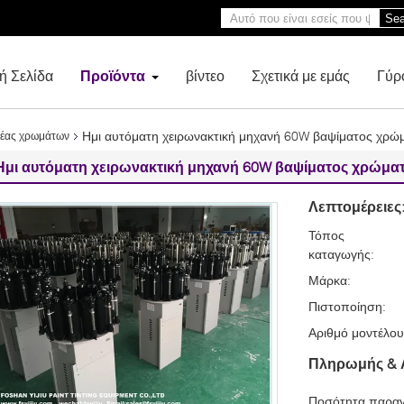
Sea
ή Σελίδα
Προϊόντα
βίντεο
Σχετικά με εμάς
Γύρ
Ημι αυτόματη χειρωνακτική μηχανή 60W βαψίματος χρ
μέας χρωμάτων
Ημι αυτόματη χειρωνακτική μηχανή 60W βαψίματος χρώμ
Λεπτομέρειες
Τόπος
καταγωγής:
Μάρκα:
Πιστοποίηση:
Αριθμό μοντέλου
Πληρωμής & 
Ποσότητα παραγ