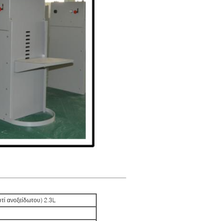
υτί ανοξείδωτου) 2.3L