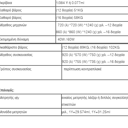
Ακρίβεια
1/384 Υ ή 0.077ml
Καθαρό βάρος
(12 δοχεία) 51KG
Καθαρό βάρος
(16 δοχεία) 58KG
Μέγεθος μηχανών
720 (λ) *720 (W) *1240 (χ) χιλ. --12 δοχεία
860 (λ) *860 (W) *1240 (χ) χιλ. --16 δοχεία
Εκτιμημένη δύναμη
40W / 60W
Ακαθάριστο βάρος
(12 δοχεία) 89KG, (16 δοχεία) 102KG.
Μέγεθος συσκευασίας
920 (λ) *570 (W) *750 (χ) χιλ. --12 δοχεία
920 (λ) *755 (W) *735 (χ) χιλ. --16 δοχεία
Τρόπος συσκευασίας
περίπτωση κοντραπλακέ
Επιλογές:
Μετρητής qty
ενιαίος μετρητής λέιζερ ή διπλός συγκολλ
ετικεττών
Μονάδα μετρητών
μιλ., 1Y=29.574ml, 1Y=31.25ml