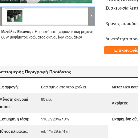
Συσκευασία λεπτ
Χρόνος παράδο
Μεγάλες Εικόνας :
Ημι αυτόματη χειρωνακτική μηχανή
60W βαψίματος χρώματος διανομέων χρωμάτων
Δυνατότητα προ
Επικοινωνί
Λεπτομερής Περιγραφή Προϊόντος
Εφαρμογή:
Βασισμένο στο νερό χρώμα
Μεταλλικό κουτ
Μέγιστη διανομή
60 μιλ.
Ακρίβεια:
άποτε:
Εκτιμημένη τάση:
110V/220V±10%
Εκτιμημένη δύ
Τύπος κλίμακας:
ml, 1Y=29,574 ml