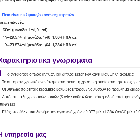
6.
Ποια είναι η κλίμακα/ο κανόνας μετρητών;
ρεις επιλογές:
60ml (μονάδα: 1ml, 0.1ml)
1Y=29.574ml (μονάδα: 1/48, 1/384 ΗΠΑ oz)
1Y=29.574ml (μονάδα: 1/64, 1/384 ΗΠΑ oz)
Χαρακτηριστικά γνωρίσματα
1.
Το σχέδιό του διπλός-αντλιών και διπλός-μετρητών κάνει μια υψηλή ακρίβεια
. Το αυτόματο χρονικό ανακάτωμα αποτρέπει τη χρωστική ουσία από την υποχώρη
. Οι υψηλής ποιότητας κεραμικές βαλβίδες μπορούν να λύσουν το πρόβλημα διαρ
. Αυτόματη μίξη χρωστικών ουσιών (5 mins κάθε 4 ώρες, εάν η ειδική απαίτηση ανά
παφή με)
. Ελάχιστος/Max που διανέμει τον όγκο ανά χρόνο: 0,077 μιλ. (1/384 Oz)/60 μιλ. (2 
Η υπηρεσία μας