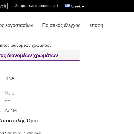
Ζητήστε ένα απόσπασμα
|
rch
Greek
ος εργοστασίων
Ποιοτικός έλεγχος
επαφή
ώματος διανομέων χρωμάτων
ατος διανομέων χρωμάτων
:
ΚΙΝΑ
YIJIU
CE
:
YJ-1M
Αποστολής Όροι:
γελίας min:
1 σύνολο