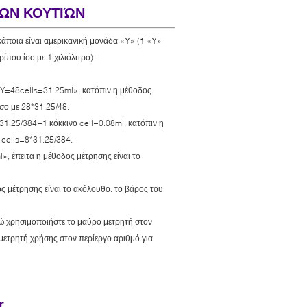
ΚΩΝ ΚΟΥΤΙΏΝ
κάποια είναι αμερικανική μονάδα «Υ» (1 «Υ»
ρίπου ίσο με 1 χιλιόλιτρο).
«1Y=48cells=31.25ml», κατόπιν η μέθοδος
σο με 28*31.25/48.
 31.25/384=1 κόκκινο cell=0.08ml, κατόπιν η
 cells=8*31.25/384.
, έπειτα η μέθοδος μέτρησης είναι το
ς μέτρησης είναι το ακόλουθο: το βάρος του
λώ χρησιμοποιήστε το μαύρο μετρητή στον
μετρητή χρήσης στον περίεργο αριθμό για
r