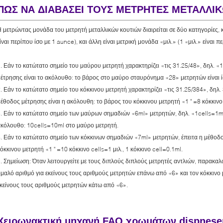
ΠΩΣ ΝΑ ΔΙΑΒΑΣΕΙ ΤΟΥΣ ΜΕΤΡΗΤΕΣ ΜΕΤΑΛΛΙ
 μετρώντας μονάδα του μετρητή μεταλλικών κουτιών διαιρείται σε δύο κατηγορίες, 
ίναι περίπου ίσο με 1 aunce), και άλλη είναι μετρική μονάδα «μιλ.» (1 «μιλ.» είναι πε
. Εάν το κατώτατο σημείο του μαύρου μετρητή χαρακτηρίζει «τις 31.25/48», δηλ. 
έτρησης είναι το ακόλουθο: το βάρος στο μαύρο σταυρόνημα «28» μετρητών είναι ί
. Εάν το κατώτατο σημείο του κόκκινου μετρητή χαρακτηρίζει «τις 31.25/384», δηλ.
έθοδος μέτρησης είναι η ακόλουθη: το βάρος του κόκκινου μετρητή «1 " =8 κόκκινο
. Εάν το κατώτατο σημείο των μαύρων σημαδιών «6ml» μετρητών, δηλ. «1cells=1ml»
κόλουθο: 10cells=10ml στο μαύρο μετρητή.
. Εάν το κατώτατο σημείο των κόκκινων σημαδιών «7ml» μετρητών, έπειτα η μέθοδο
όκκινου μετρητή «1 " =10 κόκκινο cells=1 μιλ., 1 κόκκινο cell=0.1ml.
. Σημείωση: Όταν λειτουργείτε με τους διπλούς διπλούς μετρητές αντλιών, παρακα
μαλό αριθμό για εκείνους τους αριθμούς μετρητών επάνω από «6» και τον κόκκινο 
κείνους τους αριθμούς μετρητών κάτω από «6».
Χειρωνακτική μηχανή FAQ χρωμάτων dispnese