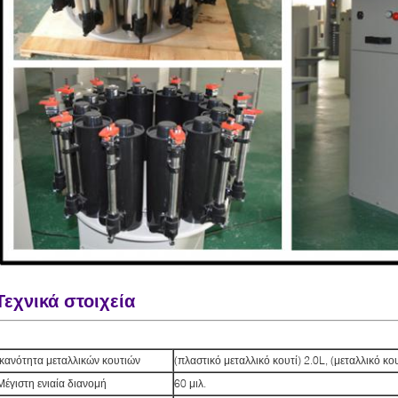
Τεχνικά στοιχεία
Ικανότητα μεταλλικών κουτιών
(πλαστικό μεταλλικό κουτί) 2.0L, (μεταλλικό κο
Μέγιστη ενιαία διανομή
60 μιλ.