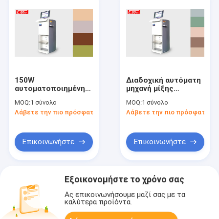
150W
Διαδοχική αυτόματη
αυτοματοποιημένη
μηχανή μίξης
μηχανή μίξης
χρωμάτων
MOQ:
1 σύνολο
MOQ:
1 σύνολο
χρώματος Tinter
υπολογιστών Tinter
Λάβετε την πιο πρόσφατη τιμή
Λάβετε την πιο πρόσφατη τι
χρωμάτων
χρωμάτων
γαλακτώματος
γαλακτώματος 50ML
εξοπλισμός
Επικοινωνήστε
Επικοινωνήστε
Εξοικονομήστε το χρόνο σας
Ας επικοινωνήσουμε μαζί σας με τα
καλύτερα προϊόντα.