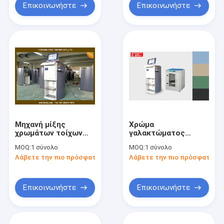
Επικοινωνήστε
Επικοινωνήστε
Μηχανή μίξης
Χρώμα
χρωμάτων τοίχων
γαλακτώματος
Tinter χρωμάτων
εμβολοφόρων
MOQ:
1 σύνολο
MOQ:
1 σύνολο
γαλακτώματος
αντλιών που βάφει
Λάβετε την πιο πρόσφατη τιμή
Λάβετε την πιο πρόσφατη τι
ακρίβειας υψηλού
και μηχανή 0.25L/min
χρώματος 50ML
Tinter χρωμάτων
τοίχων μηχανών
μίξης
Επικοινωνήστε
Επικοινωνήστε