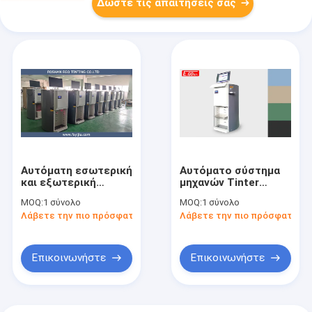
Δώστε τις απαιτήσεις σας
Αυτόματη εσωτερική
Αυτόματο σύστημα
και εξωτερική
μηχανών Tinter
μηχανή μίξης
χρωμάτων
MOQ:
1 σύνολο
MOQ:
1 σύνολο
χρώματος Tinter 30L
γαλακτώματος για
Λάβετε την πιο πρόσφατη τιμή
Λάβετε την πιο πρόσφατη τι
χρωμάτων
τις βασισμένες στο
γαλακτώματος
νερό χρωστικές
ουσίες
Επικοινωνήστε
Επικοινωνήστε