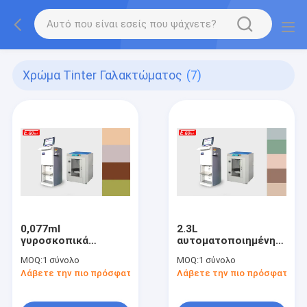
Χρώμα Tinter Γαλακτώματος
(7)
0,077ml
2.3L
γυροσκοπικά
αυτοματοποιημένη
μηχανήματα
μηχανή μίξης
MOQ:
1 σύνολο
MOQ:
1 σύνολο
αναμικτών
χρώματος χρωμάτων
Λάβετε την πιο πρόσφατη τιμή
Λάβετε την πιο πρόσφατη τι
χρωμάτων Tinter
γαλακτώματος
χρωμάτων
τοίχων μεταλλικών
γαλακτώματος
κουτιών Tinter