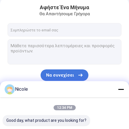
Αφήστε Ένα Μήνυμα
Θα Απαντήσουμε Γρήγορα
Να συνεχίσει
Nicole
Σπίτι
Οι Κατηγορίες Μας
12:34 PM
Προϊόντα
Good day, what product are you looking for?
Βίντεο