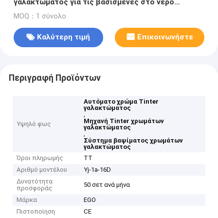
γαλακτώματος για τις βασισμένες στο νερό
χρωστικές ουσίες
MOQ：1 σύνολο
Καλύτερη τιμή
Επικοινωνήστε
Περιγραφή Προϊόντων
Αυτόματο χρώμα Tinter
γαλακτώματος
,
Μηχανή Tinter χρωμάτων
Υψηλό φως
γαλακτώματος
,
Σύστημα βαψίματος χρωμάτων
γαλακτώματος
Όροι πληρωμής
TT
Αριθμό μοντέλου
Yj-1a-16D
Δυνατότητα
50 σετ ανά μήνα
προσφοράς
Μάρκα
EGO
Πιστοποίηση
CE