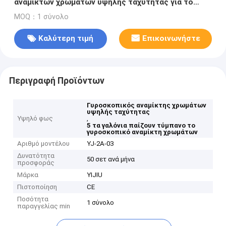
αναμικτών χρωμάτων υψηλής ταχύτητας για το
λίτρο 1-20 1-5 γαλόνια τυμπάνων
MOQ：1 σύνολο
Καλύτερη τιμή
Επικοινωνήστε
Περιγραφή Προϊόντων
Γυροσκοπικός αναμίκτης χρωμάτων
υψηλής ταχύτητας
Υψηλό φως
,
5 τα γαλόνια παίζουν τύμπανο το
γυροσκοπικό αναμίκτη χρωμάτων
Αριθμό μοντέλου
YJ-2A-03
Δυνατότητα
50 σετ ανά μήνα
προσφοράς
Μάρκα
YIJIU
Πιστοποίηση
CE
Ποσότητα
1 σύνολο
παραγγελίας min