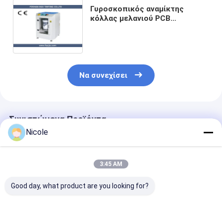
Γυροσκοπικός αναμίκτης
κόλλας μελανιού PCB
αναμικτών χρωμάτων υψηλής
ταχύτητας για το λίτρο 1-20 1-
5 γαλόνια τυμπάνων
Να συνεχίσει
Συνιστώμενα Προϊόντα
Nicole
3:45 AM
Good day, what product are you looking for?
Αυτόματη μηχανή
15 δευτερόλεπτα
Γυροσκοπική 