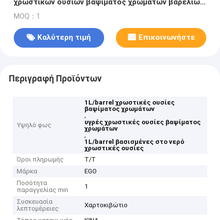
χρωστικών ουσιών βαψίματος χρωμάτων βαρελιών
υγρές για τον αυτόματο διανομέα
MOQ：1
Καλύτερη τιμή
Επικοινωνήστε
Περιγραφή Προϊόντων
1L/barrel χρωστικές ουσίες
βαψίματος χρωμάτων
,
υγρές χρωστικές ουσίες βαψίματος
Υψηλό φως
χρωμάτων
,
1L/barrel βασισμένες στο νερό
χρωστικές ουσίες
Όροι πληρωμής
T/T
Μάρκα
EGO
Ποσότητα
1
παραγγελίας min
Συσκευασία
Χαρτοκιβώτιο
λεπτομέρειες