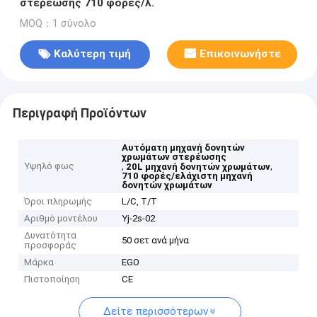
στερέωσης 710 φορές/λ.
MOQ：1 σύνολο
Καλύτερη τιμή
Επικοινωνήστε
Περιγραφή Προϊόντων
Αυτόματη μηχανή δονητών
χρωμάτων στερέωσης
Υψηλό φως
,
,
20L μηχανή δονητών χρωμάτων
710 φορές/ελάχιστη μηχανή
δονητών χρωμάτων
Όροι πληρωμής
L/C, T/T
Αριθμό μοντέλου
Yj-2s-02
Δυνατότητα
50 σετ ανά μήνα
προσφοράς
Μάρκα
EGO
Πιστοποίηση
CE
Δείτε περισσότερων