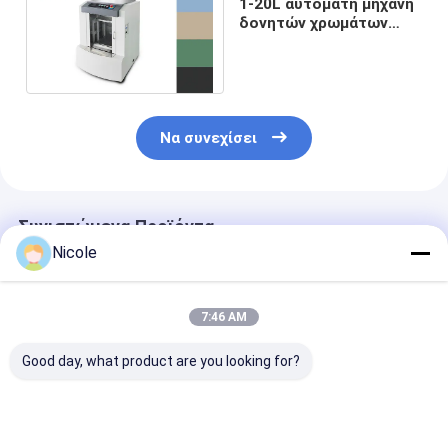
1-20L αυτόματη μηχανή
δονητών χρωμάτων
στερέωσης 710 φορές/
λ.
Να συνεχίσει
Συνιστώμενα Προϊόντα
Nicole
7:46 AM
Good day, what product are you looking for?
Οικιακή εσωτερική
Σπίτι Εσωτερική
Οικιακή εσωτ
αρχιτεκτονική
Αρχιτεκτονική
αρχιτεκτονικ