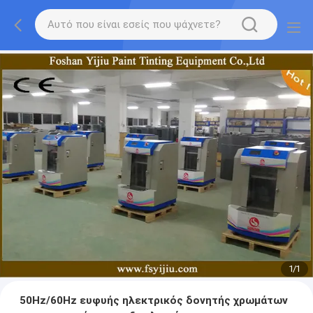
1
/
1
50Hz/60Hz ευφυής ηλεκτρικός δονητής χρωμάτων