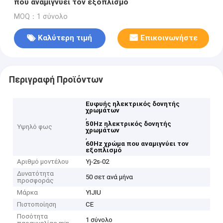
που αναμιγνύει τον εξοπλισμό
MOQ：1 σύνολο
Καλύτερη τιμή
Επικοινωνήστε
Περιγραφή Προϊόντων
Ευφυής ηλεκτρικός δονητής
χρωμάτων
,
50Hz ηλεκτρικός δονητής
Υψηλό φως
χρωμάτων
,
60Hz χρώμα που αναμιγνύει τον
εξοπλισμό
Αριθμό μοντέλου
Yj-2s-02
Δυνατότητα
50 σετ ανά μήνα
προσφοράς
Μάρκα
YIJIU
Πιστοποίηση
CE
Ποσότητα
1 σύνολο