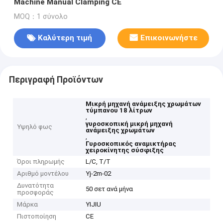
Machine Manual Clamping CE
MOQ：1 σύνολο
Καλύτερη τιμή
Επικοινωνήστε
Περιγραφή Προϊόντων
Μικρή μηχανή ανάμειξης χρωμάτων
τύμπανου 18 λίτρων
,
γυροσκοπική μικρή μηχανή
Υψηλό φως
ανάμειξης χρωμάτων
,
Γυροσκοπικός αναμικτήρας
χειροκίνητης σύσφιξης
Όροι πληρωμής
L/C, T/T
Αριθμό μοντέλου
Yj-2m-02
Δυνατότητα
50 σετ ανά μήνα
προσφοράς
Μάρκα
YIJIU
Πιστοποίηση
CE