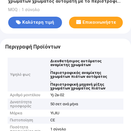
χρωμάτων χρώματος αυτόματη με το περιστροφικό
πιάτο
MOQ：1 σύνολο
Καλύτερη τιμή
Επικοινωνήστε
Περιγραφή Προϊόντων
Διευθετήσιμος αυτόματος
αναμίκτης χρωμάτων
,
Περιστροφικός αναμίκτης
Υψηλό φως
χρωμάτων πιάτων αυτόματος
,
Περιστροφική μηχανή μίξης
χρωμάτων χρώματος πιάτων
Αριθμό μοντέλου
Yj-2a-02
Δυνατότητα
50 σετ ανά μήνα
προσφοράς
Μάρκα
YIJIU
Πιστοποίηση
CE
Ποσότητα
1 σύνολο