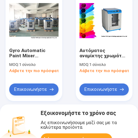
Gyro Automatic
Αυτόματος
Paint Mixer
αναμίκτης χρωμάτων
50HZ/60HZ με
750W υψηλής
MOQ:
1 σύνολο
MOQ:
1 σύνολο
ρυθμιζόμενη αντοχή
ταχύτητας για
Λάβετε την πιο πρόσφατη τιμή
Λάβετε την πιο πρόσφατη τι
σύσφιξης
δοχείο ανάμειξης
χρωμάτων 1~20L
Επικοινωνήστε
Επικοινωνήστε
Εξοικονομήστε το χρόνο σας
Ας επικοινωνήσουμε μαζί σας με τα
καλύτερα προϊόντα.