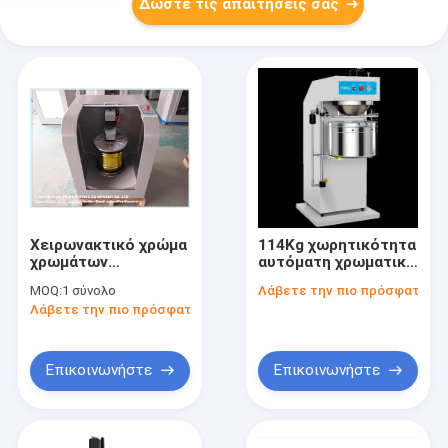
Δώστε τις απαιτήσεις σας
Χειρωνακτικό χρώμα
114Kg χωρητικότητα
χρωμάτων
αυτόματη χρωματική
σφιγκτηρών που
μίξη χρώματος για
MOQ:
1 σύνολο
Λάβετε την πιο πρόσφατη τι
καθιστά το
ομαλή και
Λάβετε την πιο πρόσφατη τιμή
γυροσκόπιο μηχανών
ομοιόμορφη
αυτοματοποιημένο
ανάμειξη χρωμάτων
να χρωματίσει τη
μηχανή μίξης
Επικοινωνήστε
Επικοινωνήστε