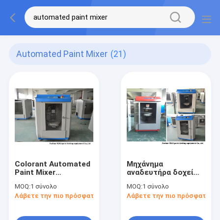
Automated Paint Mixer
(21)
Colorant Automated
Μηχάνημα
Paint Mixer
αναδευτήρα δοχείων
Ρυθμιζόμενη
χρωμάτων
MOQ:
1 σύνολο
MOQ:
1 σύνολο
ταχύτητα
50HZ/60HZ
Λάβετε την πιο πρόσφατη τιμή
Λάβετε την πιο πρόσφατη τι
περιστροφής για
αυτοματοποιημένος
κουτί 80-400mm
περιστρεφόμενος
αναμίκτης χρωμάτων