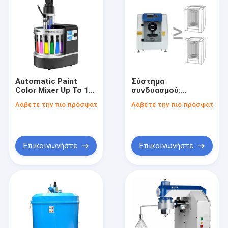
Automatic Paint
Σύστημα
Color Mixer Up To 16
συνδυασμού:
Colors for Precise
Υπολογιστής
Λάβετε την πιο πρόσφατη τιμή
Λάβετε την πιο πρόσφατη τι
Color Matching
διανομής χρωστικών
χρωμάτων και
μηχανή ανάμειξης
χρωμάτων με
γυροσκοπικό
Επικοινωνήστε
Επικοινωνήστε
αναδευτήρα 5
γαλονιών
Σπίτι
Προϊόντα
Βίντεο