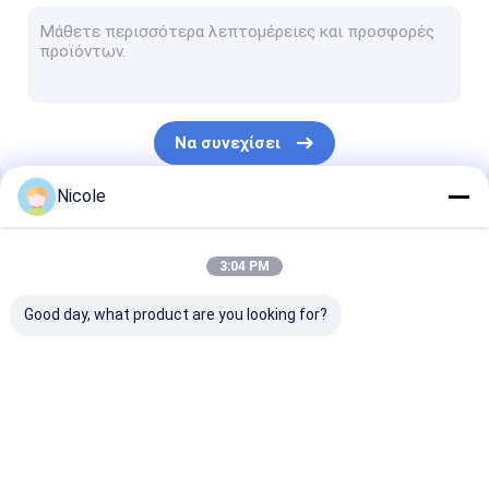
Διανομέας χρωστικών ουσιών χρωμάτων
Αυτόματος διανομέας χρωμάτων
Χειρωνακτικός διανομέας χρωμάτων
Να συνεχίσει
Αυτόματος αναμίκτης χρωμάτων
Nicole
Χειρωνακτικός αναμίκτης χρωμάτων
Οι Κατηγορίες Μας
Αυτόματος δονητής χρωμάτων στερέωσης
3:04 PM
Χρωστικές ουσίες βαψίματος χρωμάτων
Good day, what product are you looking for?
Χρώμα Tinter γαλακτώματος
Μηχανή βαψίματος
μηχανή μίξης
μηχανή δονητ
χρωμάτων
χρωμάτων
χρωμάτων