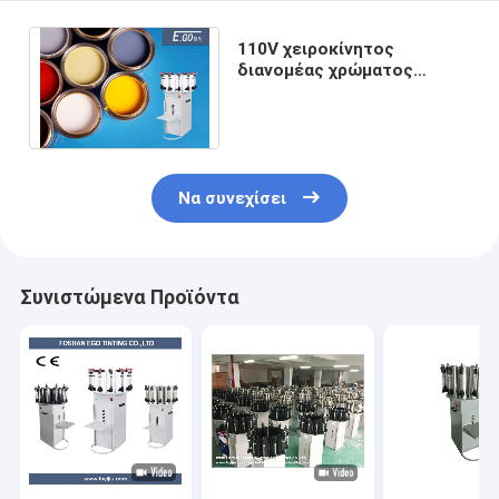
110V χειροκίνητος
διανομέας χρώματος
0.077ml Ελάχιστη δόση 2.3L
χωρητικότητα δοχείου
Να συνεχίσει
Συνιστώμενα Προϊόντα