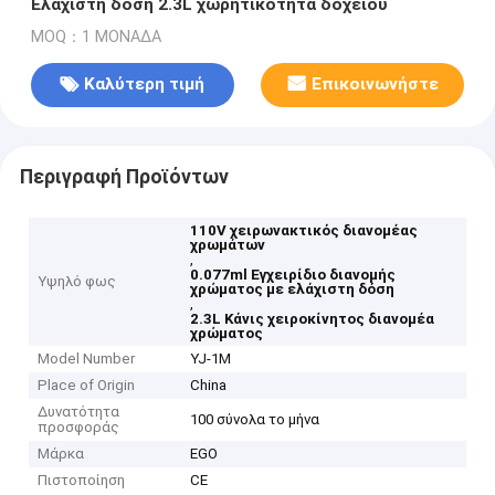
Ελάχιστη δόση 2.3L χωρητικότητα δοχείου
MOQ：1 ΜΟΝΑΔΑ
Καλύτερη τιμή
Επικοινωνήστε
Περιγραφή Προϊόντων
110V χειρωνακτικός διανομέας
χρωμάτων
,
0.077ml Εγχειρίδιο διανομής
Υψηλό φως
χρώματος με ελάχιστη δόση
,
2.3L Κάνις χειροκίνητος διανομέα
χρώματος
Model Number
YJ-1M
Place of Origin
China
Δυνατότητα
100 σύνολα το μήνα
προσφοράς
Μάρκα
EGO
Πιστοποίηση
CE