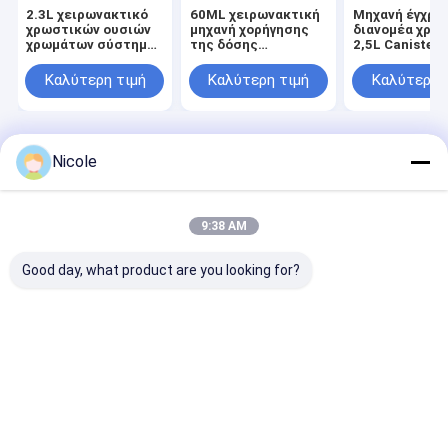
2.3L χειρωνακτικό
60ML χειρωνακτική
Μηχανή έγχρω
χρωστικών ουσιών
μηχανή χορήγησης
διανομέα χρω
χρωμάτων σύστημα
της δόσης
2,5L Canister
βαψίματος
χρωστικών ουσιών
Manual 40W YI
χρωμάτων
διανομέων
Καλύτερη τιμή
Καλύτερη τιμή
Καλύτερη 
γαλακτώματος
χρωμάτων με τον
διανομέων ημι
ταραχοποιό
αυτόματο
Αρχική Σελίδα
Περίπου εμείς
Desktop Site
Nicole
Sitemap
Privacy Policy
Ποιότητα
Μηχανή βαψίματος χρωμάτων
Κίνα
εργοστάσιο.Copyright © 2025 FOSHAN EGO TINTING CO.,LTD. All
9:38 AM
Rights Reserved.
Good day, what product are you looking for?
Σπίτι
Προϊόντα
Βίντεο