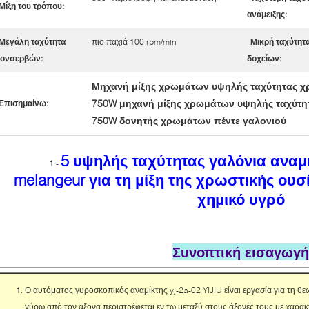
Μίξη του τρόπου:
ανάμειξης:
Μεγάλη ταχύτητα
πιο παχιά 100 rpm/min
Μικρή ταχύτητ
ονσερβών:
δοχείων:
Μηχανή μίξης χρωμάτων υψηλής ταχύτητας 
750W μηχανή μίξης χρωμάτων υψηλής ταχύτη
Επισημαίνω:
750W δονητής χρωμάτων πέντε γαλονιού
5 υψηλής ταχύτητας γαλόνια ανα
1 -
melangeur για τη μίξη της χρωστικής ουσ
χημικό υγρό
Συνοπτική εισαγωγή
Ο αυτόματος γυροσκοπικός αναμίκτης yj-2a-02 YIJIU είναι εργασία για τη θε
γύρω από τον άξονα περιστρέφεται εν τω μεταξύ στους άξονές τους με χαρ