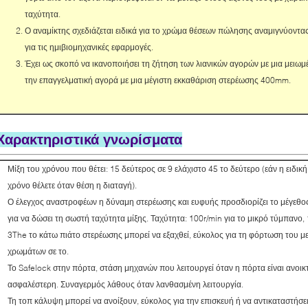
ταχύτητα.
Ο αναμίκτης σχεδιάζεται ειδικά για το χρώμα θέσεων πώλησης αναμιγνύοντα
για τις ημιβιομηχανικές εφαρμογές.
Έχει ως σκοπό να ικανοποιήσει τη ζήτηση των λιανικών αγορών με μια μειωμ
την επαγγελματική αγορά με μια μέγιστη εκκαθάριση στερέωσης 400mm.
Χαρακτηριστικά γνωρίσματα
Μίξη του χρόνου που θέτει: 15 δεύτερος σε 9 ελάχιστο 45 το δεύτερο (εάν η ειδι
χρόνο θέλετε όταν θέση η διαταγή).
Ο έλεγχος αναστροφέων η δύναμη στερέωσης και ευφυής προσδιορίζει το μέγεθ
για να δώσει τη σωστή ταχύτητα μίξης. Ταχύτητα: 100r/min για το μικρό τύμπανο,
3The το κάτω πιάτο στερέωσης μπορεί να εξαχθεί, εύκολος για τη φόρτωση του 
χρωμάτων σε το.
Το Safelock στην πόρτα, στάση μηχανών που λειτουργεί όταν η πόρτα είναι ανοικτ
ασφαλέστερη. Συναγερμός λάθους όταν λανθασμένη λειτουργία.
Τη τοπ κάλυψη μπορεί να ανοίξουν, εύκολος για την επισκευή ή να αντικαταστήσε