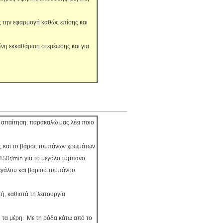
ς την εφαρμογή καθώς επίσης και
ένη εκκαθάριση στερέωσης και για
κή απαίτηση, παρακαλώ μας λέει ποιο
ος και το βάρος τυμπάνων χρωμάτων
 150r/min για το μεγάλο τύμπανο.
μεγάλου και βαριού τυμπάνου
ή, καθιστά τη λειτουργία
ι τα μέρη. Με τη ρόδα κάτω από το