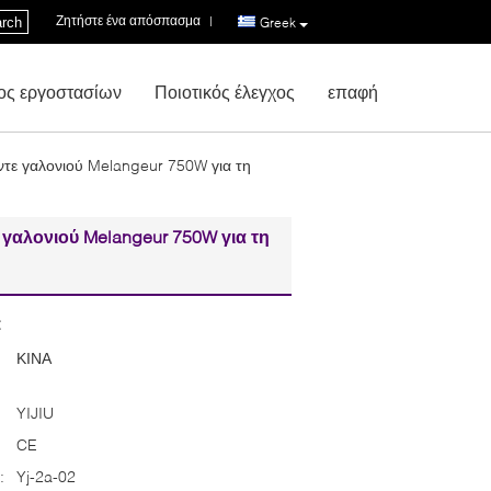
Ζητήστε ένα απόσπασμα
|
rch
Greek
ος εργοστασίων
Ποιοτικός έλεγχος
επαφή
τε γαλονιού Melangeur 750W για τη
γαλονιού Melangeur 750W για τη
:
ΚΙΝΑ
YIJIU
CE
:
Yj-2a-02