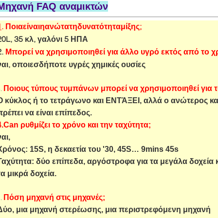
Μηχανή FAQ αναμικτών
1
. Ποιαείναιηανώτατηδυνατότηταμίξης;
20L, 35 κλ, γαλόνι 5 ΗΠΑ
2.
Μπορεί να χρησιμοποιηθεί για άλλο υγρό εκτός από το 
ναι, οποιεσδήποτε υγρές χημικές ουσίες
Ποιους τύπους τυμπάνων μπορεί να χρησιμοποιηθεί για τ
3.
Ο κύκλος ή το τετράγωνο και ΕΝΤΆΞΕΙ, αλλά ο ανώτερος κα
πρέπει να είναι επίπεδος.
4.Can ρυθμίζει το χρόνο και την ταχύτητα;
ναι,
Χρόνος: 15S, η δεκαετία του '30, 45S… 9mins 45s
Ταχύτητα: δύο επίπεδα, αργόστροφα για τα μεγάλα δοχεία κ
τα μικρά δοχεία.
Πόση μηχανή στις μηχανές;
5.
Δύο, μια μηχανή στερέωσης, μια περιστρεφόμενη μηχανή