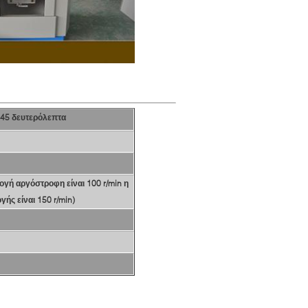
 45 δευτερόλεπτα
ογή αργόστροφη είναι 100 r/min η
ής είναι 150 r/min)