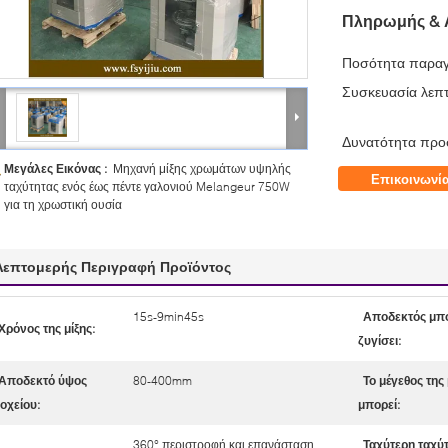
Πληρωμής & 
Ποσότητα παραγ
Συσκευασία λεπτ
Δυνατότητα προ
Μεγάλες Εικόνας :
Μηχανή μίξης χρωμάτων υψηλής
Επικοινωνί
ταχύτητας ενός έως πέντε γαλονιού Melangeur 750W
για τη χρωστική ουσία
Λεπτομερής Περιγραφή Προϊόντος
15s-9min45s
Αποδεκτός μπο
Χρόνος της μίξης:
ζυγίσει:
Αποδεκτό ύψος
80-400mm
Το μέγεθος της 
οχείου:
μπορεί:
360° περιστροφή και επανάσταση
Ταχύτερη ταχύ