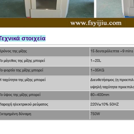
Τεχνικά στοιχεία
Χρόνος της μίξης
15 δευτερόλεπτα ~9 mins
Το μέγεθος της μίξης μπορεί
1~20L
Το φορτίο της μίξης μπορεί
1~35KG
Η ταχύτητα της μίξης μπορεί
Διευθετήσιμος (η προεπιλ
υψηλή ταχύτητα προεπιλογ
Το ύψος της μίξης μπορεί
80~400mm
Παροχή ηλεκτρικού ρεύματος
220V±10% 50HZ
Εκτιμημένη δύναμη
750W