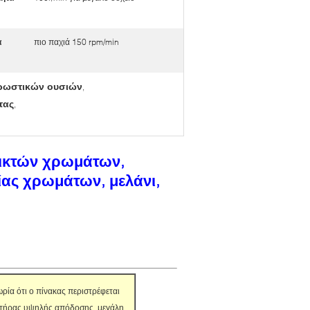
α
πιο παχιά 150 rpm/min
χρωστικών ουσιών
,
τας
,
μικτών χρωμάτων,
ίας χρωμάτων, μελάνι,
ωρία ότι ο πίνακας περιστρέφεται
ακτήρας υψηλής απόδοσης, μεγάλη