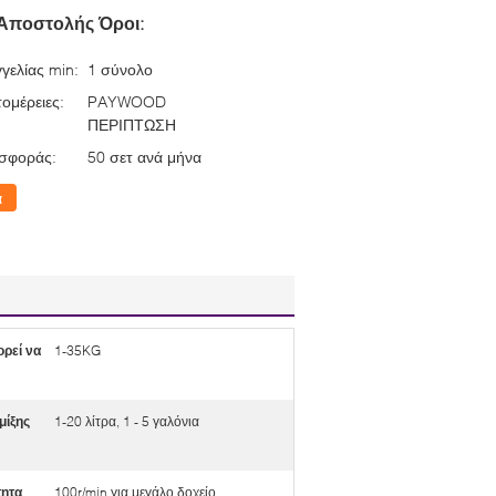
Αποστολής Όροι:
γελίας min:
1 σύνολο
ομέρειες:
PAYWOOD
ΠΕΡΙΠΤΩΣΗ
σφοράς:
50 σετ ανά μήνα
α
ρεί να
1-35KG
μίξης
1-20 λίτρα, 1 - 5 γαλόνια
τητα
100r/min για μεγάλο δοχείο