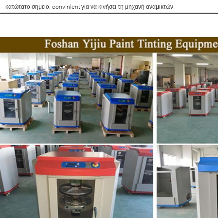
κατώτατο σημείο, convinient για να κινήσει τη μηχανή αναμικτών.