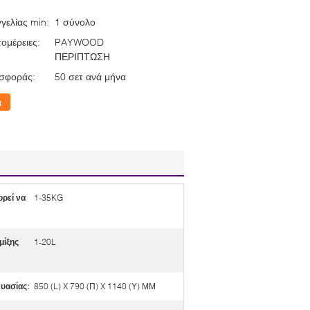
γελίας min:
1 σύνολο
ομέρειες:
PAYWOOD
ΠΕΡΙΠΤΩΣΗ
σφοράς:
50 σετ ανά μήνα
α
ρεί να
1-35KG
μίξης
1-20L
υασίας:
850 (L) X 790 (Π) X 1140 (Υ) ΜΜ