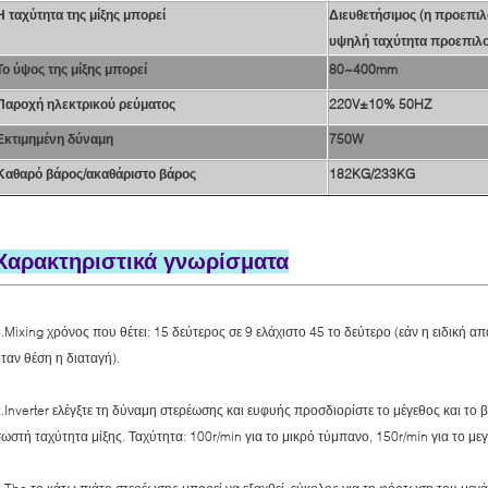
Η ταχύτητα της μίξης μπορεί
Διευθετήσιμος (η προεπιλ
υψηλή ταχύτητα προεπιλογ
Το ύψος της μίξης μπορεί
80~400mm
Παροχή ηλεκτρικού ρεύματος
220V±10% 50HZ
Εκτιμημένη δύναμη
750W
Καθαρό βάρος/ακαθάριστο βάρος
182KG/233KG
Χαρακτηριστικά γνωρίσματα
.Mixing χρόνος που θέτει: 15 δεύτερος σε 9 ελάχιστο 45 το δεύτερο (εάν η ειδική α
ταν θέση η διαταγή).
.Inverter ελέγξτε τη δύναμη στερέωσης και ευφυής προσδιορίστε το μέγεθος και τ
ωστή ταχύτητα μίξης. Ταχύτητα: 100r/min για το μικρό τύμπανο, 150r/min για το μ