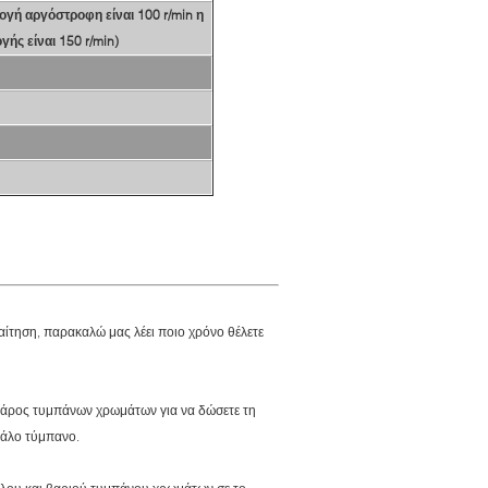
ογή αργόστροφη είναι 100 r/min η
ής είναι 150 r/min)
παίτηση, παρακαλώ μας λέει ποιο χρόνο θέλετε
ο βάρος τυμπάνων χρωμάτων για να δώσετε τη
εγάλο τύμπανο.