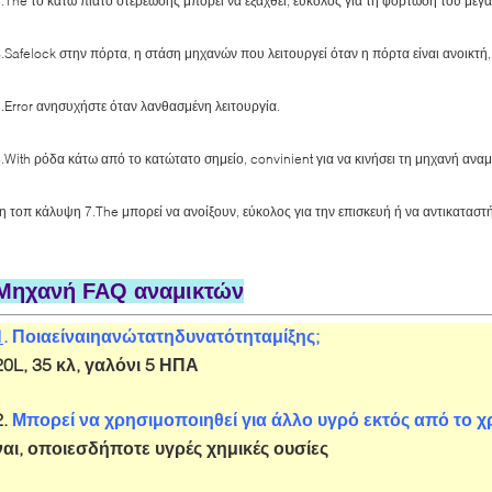
.The το κάτω πιάτο στερέωσης μπορεί να εξαχθεί, εύκολος για τη φόρτωση του μεγ
.Safelock στην πόρτα, η στάση μηχανών που λειτουργεί όταν η πόρτα είναι ανοικτή,
.Error ανησυχήστε όταν λανθασμένη λειτουργία.
.With ρόδα κάτω από το κατώτατο σημείο, convinient για να κινήσει τη μηχανή αναμ
η τοπ κάλυψη 7.The μπορεί να ανοίξουν, εύκολος για την επισκευή ή να αντικαταστή
Μηχανή FAQ αναμικτών
1
. Ποιαείναιηανώτατηδυνατότηταμίξης;
20L, 35 κλ, γαλόνι 5 ΗΠΑ
2.
Μπορεί να χρησιμοποιηθεί για άλλο υγρό εκτός από το 
ναι, οποιεσδήποτε υγρές χημικές ουσίες