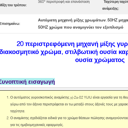
360° περιστροφή και επανάσταση
Ταχύτερη ταχύ
Μίξη του τρόπου:
ανάμειξης:
Αυτόματη μηχανή μίξης χρωμάτων
50HZ μηχα
,
Επισημαίνω:
50HZ χρώμα που αναμιγνύει τον εξοπλισμό
20 περιστρεφόμενη μηχανή μίξης γυρ
διακοσμητικό χρώμα, στιλβωτική ουσία κα
ουσία χρώματος
Συνοπτική εισαγωγή
Ο αυτόματος γυροσκοπικός αναμίκτης yj-2a-02 YIJIU είναι εργασία για τη θε
γύρω από τον άξονα περιστρέφεται εν τω μεταξύ στους άξονές τους με χαρ
ταχύτητα.
Ο αναμίκτης σχεδιάζεται ειδικά για το χρώμα θέσεων πώλησης αναμιγνύοντα
για τις ημιβιομηχανικές εφαρμογές.