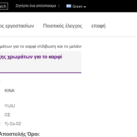
Ζητήστε ένα απόσπασμα
|
rch
Greek
ος εργοστασίων
Ποιοτικός έλεγχος
επαφή
των για το καρφί στίλβωση και το μελάνι
ης χρωμάτων για το καρφί
:
ΚΙΝΑ
YIJIU
CE
:
Yj-2a-02
Αποστολής Όροι: