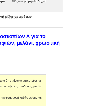
τητα
100r/min για μεγάλο δοχείο
νή μίξης χρωμάτων
,
οσκοπίων Λ για το
ρφιών, μελάνι, χρωστική
ωρία ότι ο πίνακας περιστρέφεται
ακτήρας υψηλής απόδοσης, μεγάλη
ς την εφαρμογή καθώς επίσης και