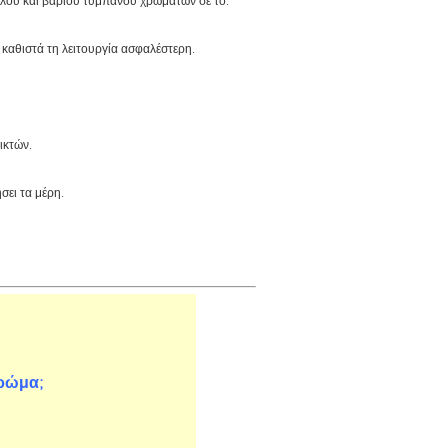
άλου και βαριού τυμπάνου χρωμάτων σε το.
 καθιστά τη λειτουργία ασφαλέστερη.
ικτών.
σει τα μέρη.
χρώμα;