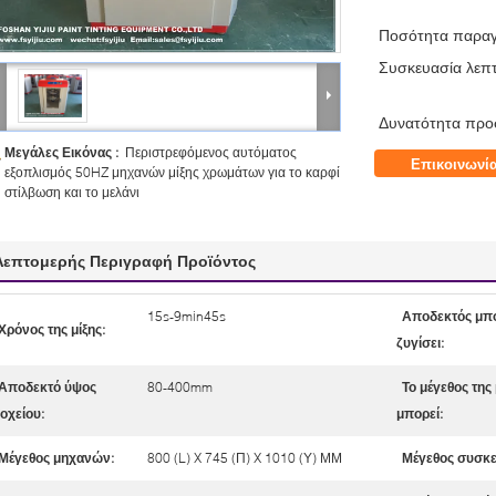
Ποσότητα παραγ
Συσκευασία λεπτ
Δυνατότητα προ
Μεγάλες Εικόνας :
Περιστρεφόμενος αυτόματος
Επικοινωνί
εξοπλισμός 50HZ μηχανών μίξης χρωμάτων για το καρφί
στίλβωση και το μελάνι
Λεπτομερής Περιγραφή Προϊόντος
15s-9min45s
Αποδεκτός μπο
Χρόνος της μίξης:
ζυγίσει:
Αποδεκτό ύψος
80-400mm
Το μέγεθος της 
οχείου:
μπορεί:
Μέγεθος μηχανών:
800 (L) X 745 (Π) X 1010 (Υ) ΜΜ
Μέγεθος συσκε