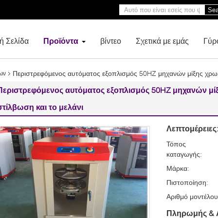
Sea
ή Σελίδα
Προϊόντα
βίντεο
Σχετικά με εμάς
Γύρ
Περιστρεφόμενος αυτόματος εξοπλισμός 50HZ μηχανών μίξης χρωμά
ων
Περιστρεφόμενος αυτόματος εξοπλισμός 50HZ μηχανών μίξ
στίλβωση και το μελάνι
Λεπτομέρειες
Τόπος
καταγωγής:
Μάρκα:
Πιστοποίηση:
Αριθμό μοντέλου
Πληρωμής & 