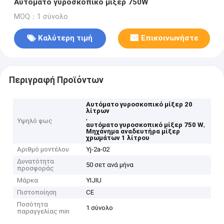
Αυτόματο γυροσκοπικό μίξερ 750W
MOQ：1 σύνολο
Καλύτερη τιμή
Επικοινωνήστε
Περιγραφή Προϊόντων
Αυτόματο γυροσκοπικό μίξερ 20
λίτρων
,
Υψηλό φως
,
αυτόματο γυροσκοπικό μίξερ 750 W
Μηχάνημα αναδευτήρα μίξερ
χρωμάτων 1 λίτρου
Αριθμό μοντέλου
Yj-2a-02
Δυνατότητα
50 σετ ανά μήνα
προσφοράς
Μάρκα
YIJIU
Πιστοποίηση
CE
Ποσότητα
1 σύνολο
παραγγελίας min