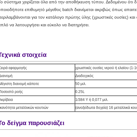
Το σύστημα χειρίζεται όλα από την αποθήκευση τύπου. Δεδομένου ότι δ
οποιοδήποτε επιθυμητό μέγεθος batch διανέμεται ακριβώς όπως απαιτείτ
περιλαμβάνονται για τον κατάλογο πρώτης ύλης (χρωστικές ουσίες) και
απλό να λειτουργήσει και εύκολο να διατηρήσει.
Τεχνικά στοιχεία
Σειρά εφαρμογής
χρωστικές ουσίες νερού ή ελαίου (1-1
Διανομή
Διαδοχικός
Μέγιστη διανομή κάποτε
50 μιλ.
Ποσοστό ροής
0.25L
Ακρίβεια
1/384 Υ ή 0,077 μιλ.
Ικανότητα μεταλλικών κουτιών
(ανοξείδωτα δοχεία) 16 μεταλλικά κου
Το δείγμα παρουσιάζει