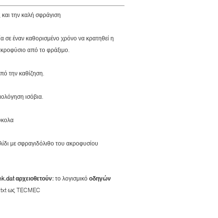
 και την καλή σφράγιση
ία σε έναν καθορισμένο χρόνο να κρατηθεί η
ακροφύσιο από το φράξιμο.
πό την καθίζηση.
μολόγηση ισόβια.
ύκολα
λίδι με σφραγιδόλιθο του ακροφυσίου
k.dat αρχειοθετούν:
το λογισμικό
οδηγών
a.txt ως TECMEC