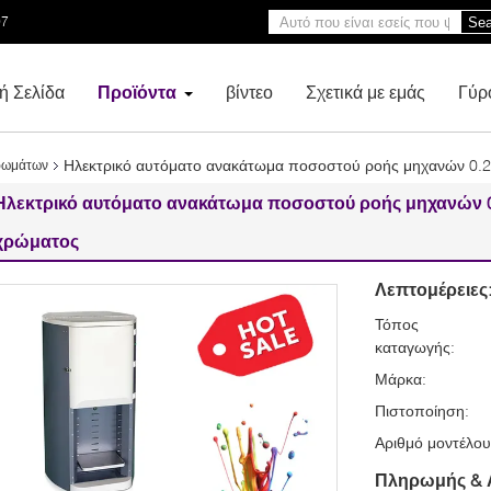
97
Sea
ή Σελίδα
Προϊόντα
βίντεο
Σχετικά με εμάς
Γύρ
Ηλεκτρικό αυτόματο ανακάτωμα ποσοστού ροής μηχανών 0.
ρωμάτων
Ηλεκτρικό αυτόματο ανακάτωμα ποσοστού ροής μηχανών 
χρώματος
Λεπτομέρειες
Τόπος
καταγωγής:
Μάρκα:
Πιστοποίηση:
Αριθμό μοντέλου
Πληρωμής & 