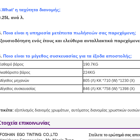
4.What' η ταχύτητα διανομής;
0.25L ανά λ.
5.
Ποια είναι η υπηρεσία μετέπειτα πωλήσεών σας παρεχόμενη;
εξουσιοδότηση ενός έτους και ελεύθερα ανταλλακτικά παρεχόμενε
6.
Ποιο είναι το μέγεθος συσκευασίας για τα έξοδα αποστολής;
Καθαρό βάρος
190.7KG
Ακαθάριστο βάρος
224KG
Μέγεθος μηχανών
805 (Λ) ΚΚ *710 (W) *1230 (Χ)
Μέγεθος συσκευασίας
846 (Λ) ΚΚ *758 (W) *1398 (Χ)
,
ετικέτα:
εξοπλισμός διανομής χρωμάτων
αυτόματος διανομέας χρωστικών ουσιώ
Στοιχεία επικοινωνίας
FOSHAN EGO TINTING CO.,LTD
Στείλετε το ερώτημά σας απε