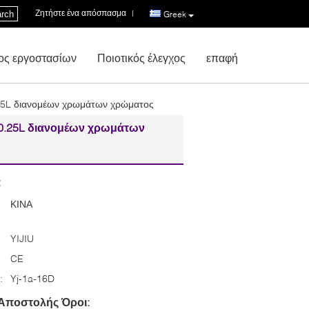
Ζητήστε ένα απόσπασμα
|
rch
Greek
ος εργοστασίων
Ποιοτικός έλεγχος
επαφή
25L διανομέων χρωμάτων χρώματος
0.25L διανομέων χρωμάτων
:
ΚΙΝΑ
YIJIU
CE
:
Yj-1a-16D
Αποστολής Όροι: