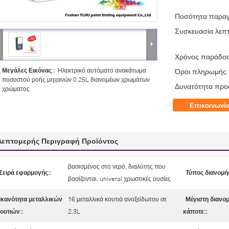
Ποσότητα παραγ
Συσκευασία λεπτ
Χρόνος παράδο
Μεγάλες Εικόνας :
Ηλεκτρικό αυτόματο ανακάτωμα
Όροι πληρωμής:
ποσοστού ροής μηχανών 0.25L διανομέων χρωμάτων
Δυνατότητα προ
χρώματος
Επικοινωνί
Λεπτομερής Περιγραφή Προϊόντος
βασισμένος στο νερό, διαλύτης που
Σειρά εφαρμογής::
Τύπος διανομής
βασίζονται, univeral χρωστικές ουσίες
Ικανότητα μεταλλικών
16 μεταλλικά κουτιά ανοξείδωτου σε
Μέγιστη διανο
ουτιών::
2.3L
κάποτε::