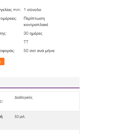
γελίας min:
1 σύνολο
ομέρειες:
Περίπτωση
κοντραπλακέ
σης:
30 ημέρες
TT
σφοράς:
50 σετ ανά μήνα
α
Διαδοχικός
::
μή
50 μιλ.