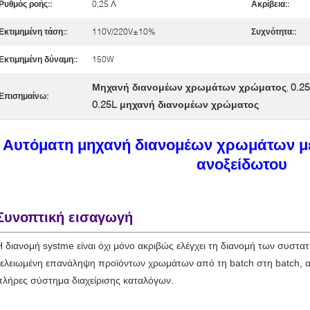
Ρυθμός ροής::
0,25 Λ
Ακρίβεια::
Εκτιμημένη τάση::
110V/220V±10%
Συχνότητα::
Εκτιμημένη δύναμη::
150W
Μηχανή διανομέων χρωμάτων χρώματος
0.2
,
Επισημαίνω:
0.25L μηχανή διανομέων χρώματος
Αυτόματη μηχανή διανομέων χρωμάτων με 
ανοξείδωτου
Συνοπτική εισαγωγή
Η διανομή systme είναι όχι μόνο ακριβώς ελέγχει τη διανομή των συστατ
τελειωμένη επανάληψη προϊόντων χρωμάτων από τη batch στη batch, αλ
πλήρες σύστημα διαχείρισης καταλόγων.