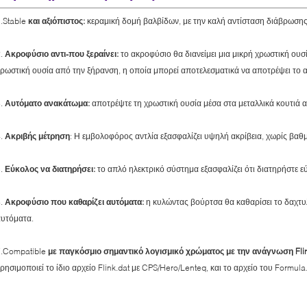
.Stable
και αξιόπιστος:
κεραμική δομή βαλβίδων, με την καλή αντίσταση διάβρωσης
2.
Ακροφύσιο αντι-που ξεραίνει:
το ακροφύσιο θα διανείμει μια μικρή χρωστική ουσ
ρωστική ουσία από την ξήρανση, η οποία μπορεί αποτελεσματικά να αποτρέψει το 
3.
Αυτόματο ανακάτωμα:
αποτρέψτε τη χρωστική ουσία μέσα στα μεταλλικά κουτιά α
4.
Ακριβής μέτρηση
: Η εμβολοφόρος αντλία εξασφαλίζει υψηλή ακρίβεια, χωρίς βαθ
5.
Εύκολος να διατηρήσει:
το απλό ηλεκτρικό σύστημα εξασφαλίζει ότι διατηρήστε ε
6.
Ακροφύσιο που καθαρίζει αυτόματα:
η κυλώντας βούρτσα θα καθαρίσει το δαχτυ
αυτόματα.
7.Compatible
με παγκόσμιο σημαντικό λογισμικό χρώματος με την ανάγνωση Flin
ρησιμοποιεί το ίδιο αρχείο Flink.dat με CPS/Hero/Lenteq, και το αρχείο του Formul